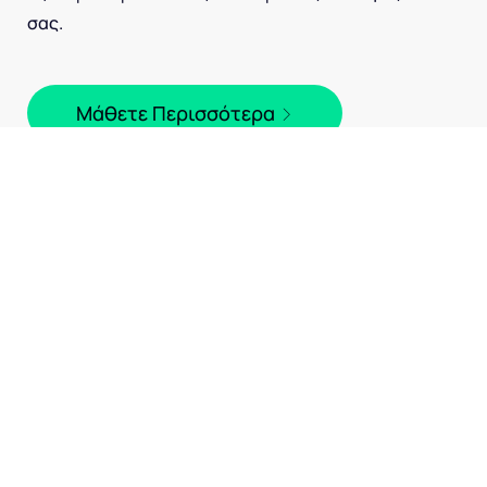
σας.
Μάθετε Περισσότερα
Χρηματοδοτείται από την Ευρωπαϊκή Ένωση. Ωστόσο, οι
απόψεις και οι γνώμες που εκφράζονται είναι μόνο των
συντακτών και δεν αντικατοπτρίζουν απαραίτητα εκείνες